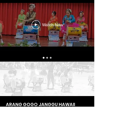
Watch Now
ARANG GOGO JANGGU HAWAII
"Nayeon Byun"
1236 Waimanu St #204, Honolulu, HI 96814
Email:
aranggogo1212@gmail.com